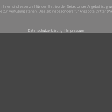
n ihnen sind essenziell für den Betrieb der Seite. Unser Angebot ist gr
e zur Verfügung stehen. Dies gilt insbesondere für Angebote Dritter (Wet
Datenschutzerklärung
|
Impressum