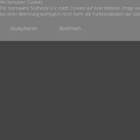
Wir benutzen Cookies
Die Sternwarte Südheide e.V. nutzt Cookies auf ihrer Website. Einige vo
bei einer Ablehnung womöglich nicht mehr alle Funktionalitäten der Seit
Akzeptieren
Ablehnen