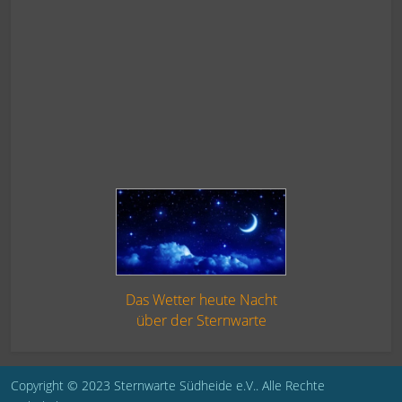
Das Wetter heute Nacht
über der Sternwarte
Copyright © 2023 Sternwarte Südheide e.V.. Alle Rechte