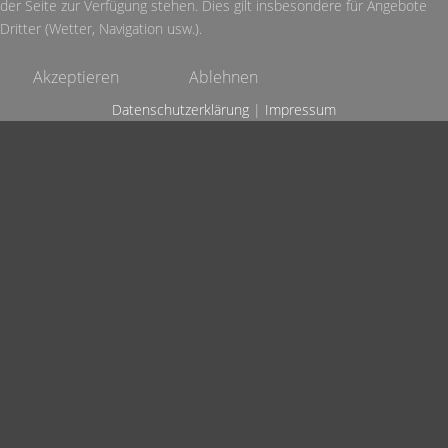
der Seite zur Verfügung stehen. Dies gilt insbesondere für Angebote
Dritter (Wetter, Navigation usw.).
Akzeptieren
Ablehnen
Datenschutzerklärung
|
Impressum