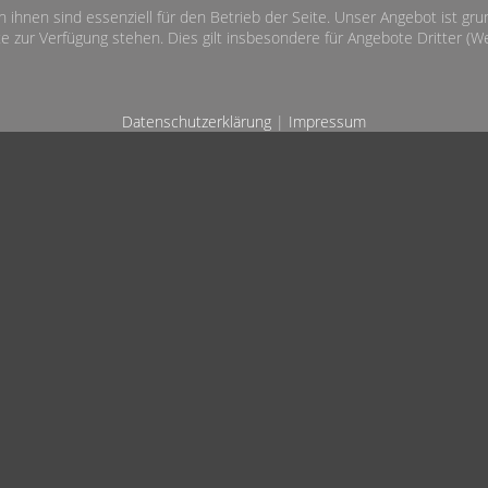
n ihnen sind essenziell für den Betrieb der Seite. Unser Angebot ist gr
e zur Verfügung stehen. Dies gilt insbesondere für Angebote Dritter (Wet
Datenschutzerklärung
|
Impressum