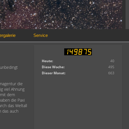
ergalerie
Service
Heute:
40
 unbedingt
Diese Woche:
495
Dieser Monat:
663
magentur die
ig viel Ahnung
 mit dem
haben die Paxi
urch das Weltall
ch das auch