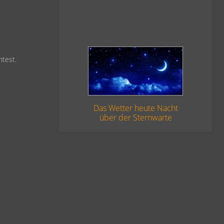
test.
Das Wetter heute Nacht
über der Sternwarte