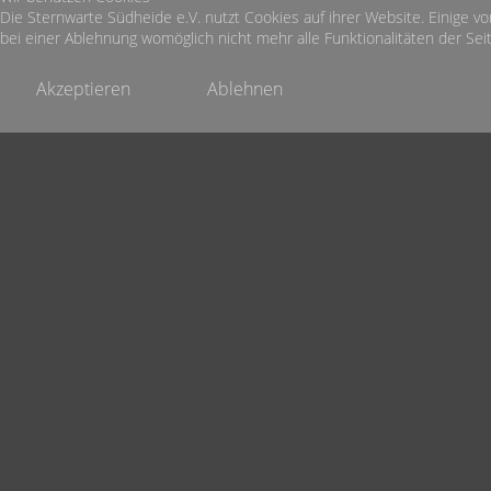
Die Sternwarte Südheide e.V. nutzt Cookies auf ihrer Website. Einige vo
bei einer Ablehnung womöglich nicht mehr alle Funktionalitäten der Seit
Akzeptieren
Ablehnen