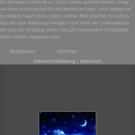
Die Sternwarte Südheide e.V. nutzt Cookies auf ihrer Website. Einige
von ihnen sind essenziell für den Betrieb der Seite. Unser Angebot ist
Heute:
431
grundsätzlich auch ohne Cookies nutzbar. Bitte beachten Sie jedoch,
Diese Woche:
886
dass bei einer Ablehnung womöglich nicht mehr alle Funktionalitäten
Dieser Monat:
1.054
der Seite zur Verfügung stehen. Dies gilt insbesondere für Angebote
Dritter (Wetter, Navigation usw.).
Akzeptieren
Ablehnen
Datenschutzerklärung
|
Impressum