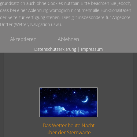
grundsätzlich auch ohne Cookies nutzbar. Bitte beachten Sie jedoch,
dass bei einer Ablehnung womöglich nicht mehr alle Funktionalitäten
der Seite zur Verfügung stehen. Dies gilt insbesondere für Angebote
Dritter (Wetter, Navigation usw.).
Akzeptieren
Ablehnen
Datenschutzerklärung
|
Impressum
Das Wetter heute Nacht
über der Sternwarte