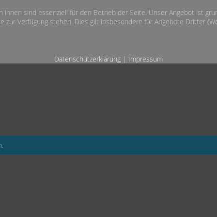
n ihnen sind essenziell für den Betrieb der Seite. Unser Angebot ist gr
e zur Verfügung stehen. Dies gilt insbesondere für Angebote Dritter (Wet
Datenschutzerklärung
|
Impressum
n.