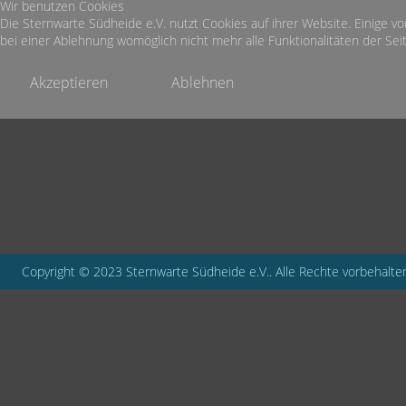
Wir benutzen Cookies
Die Sternwarte Südheide e.V. nutzt Cookies auf ihrer Website. Einige vo
bei einer Ablehnung womöglich nicht mehr alle Funktionalitäten der Seit
Akzeptieren
Ablehnen
Copyright © 2023 Sternwarte Südheide e.V.. Alle Rechte vorbehalte