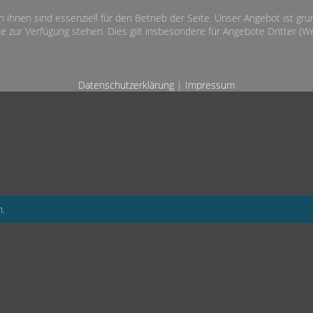
n ihnen sind essenziell für den Betrieb der Seite. Unser Angebot ist gr
e zur Verfügung stehen. Dies gilt insbesondere für Angebote Dritter (Wet
Datenschutzerklärung
|
Impressum
n.