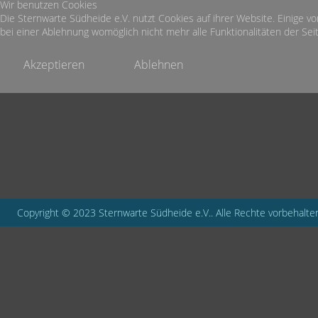
Wir benutzen Cookies
Die Sternwarte Südheide e.V. nutzt Cookies auf ihrer Website. Einige vo
bei einer Ablehnung womöglich nicht mehr alle Funktionalitäten der Seit
Akzeptieren
Ablehnen
Copyright © 2023 Sternwarte Südheide e.V.. Alle Rechte vorbehalte