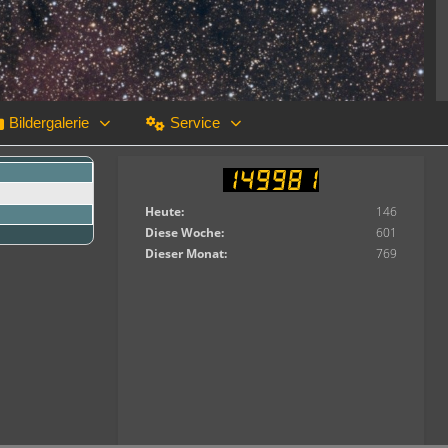
Bildergalerie
Service
Heute:
146
Diese Woche:
601
Dieser Monat:
769