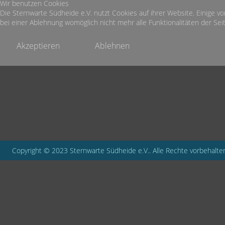
Wir benutzen Cookies
Die Sternwarte Südheide e.V. nutzt Cookies auf ihrer Website. Einige vo
bei einer Ablehnung womöglich nicht mehr alle Funktionalitäten der Seit
Akzeptieren
Ablehnen
Copyright © 2023 Sternwarte Südheide e.V.. Alle Rechte vorbehalte