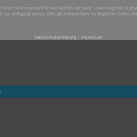
n ihnen sind essenziell für den Betrieb der Seite. Unser Angebot ist gr
e zur Verfügung stehen. Dies gilt insbesondere für Angebote Dritter (Wet
Datenschutzerklärung
|
Impressum
n.