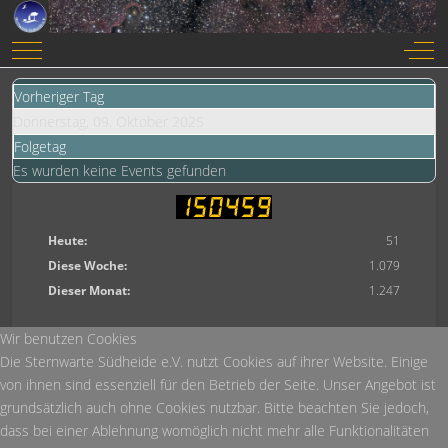
Mobile Menu Toggle
Off-
Vorheriger Tag
Donnerstag, 09. Oktober 2025
Folgetag
Es wurden keine Events gefunden
Heute:
51
Diese Woche:
1.079
Dieser Monat:
1.247
Wir benutzen Cookies
Die Sternwarte Südheide e.V. nutzt Cookies auf ihrer Website. Einige
von ihnen sind essenziell für den Betrieb der Seite. Unser Angebot ist
grundsätzlich auch ohne Cookies nutzbar. Bitte beachten Sie jedoch,
dass bei einer Ablehnung womöglich nicht mehr alle Funktionalitäten