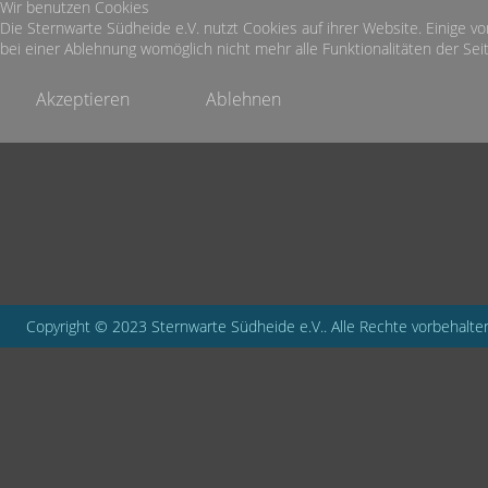
Wir benutzen Cookies
Die Sternwarte Südheide e.V. nutzt Cookies auf ihrer Website. Einige vo
bei einer Ablehnung womöglich nicht mehr alle Funktionalitäten der Seit
Akzeptieren
Ablehnen
Copyright © 2023 Sternwarte Südheide e.V.. Alle Rechte vorbehalte