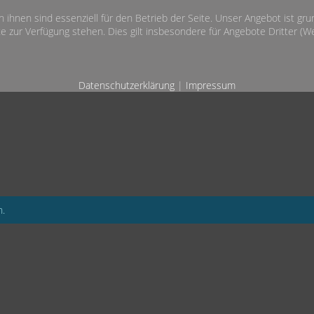
n ihnen sind essenziell für den Betrieb der Seite. Unser Angebot ist gr
e zur Verfügung stehen. Dies gilt insbesondere für Angebote Dritter (Wet
Datenschutzerklärung
|
Impressum
n.