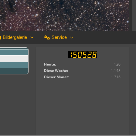
Bildergalerie
Service
Heute:
120
Diese Woche:
1.148
Dieser Monat:
1.316