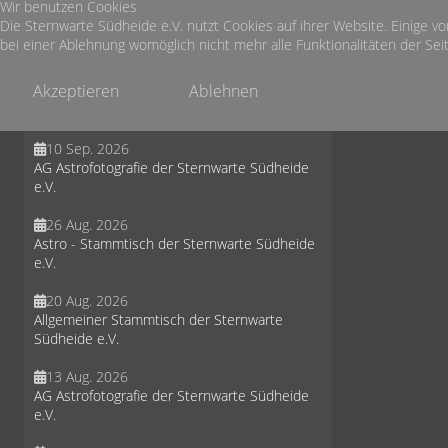
Wir benutzen Cookies
30 Sep. 2026
Die Sternwarte Südheide e.V. nutzt Cookies auf ihrer Website. Einige vo
Astro - Stammtisch der Sternwarte Südheide
bei einer Ablehnung womöglich nicht mehr alle Funktionalitäten der Seit
e.V.
Akzeptieren
Ablehnen
19 Sep. 2026
Sternbeobachtung in der Misselhorner Heide
10 Sep. 2026
AG Astrofotografie der Sternwarte Südheide
e.V.
26 Aug. 2026
Astro - Stammtisch der Sternwarte Südheide
e.V.
20 Aug. 2026
Allgemeiner Stammtisch der Sternwarte
Südheide e.V.
13 Aug. 2026
AG Astrofotografie der Sternwarte Südheide
e.V.