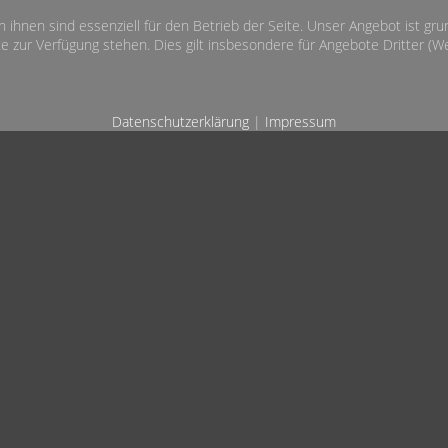
n ihnen sind essenziell für den Betrieb der Seite. Unser Angebot ist gr
e zur Verfügung stehen. Dies gilt insbesondere für Angebote Dritter (Wet
Datenschutzerklärung
|
Impressum