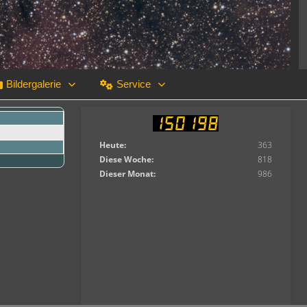
Bildergalerie
Service
Heute:
363
Diese Woche:
818
Dieser Monat:
986