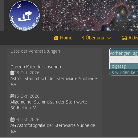
Home
Über uns
Aktiv
Liste der Veranstaltungen
Vorheriger Tag
Dienstag, 12. 
Folgetag
Ganzen Kalender ansehen
Es wurden kei
28 Okt. 2026
Astro - Stammtisch der Sternwarte Südheide
e.V.
15 Okt. 2026
Allgemeiner Stammtisch der Sternwarte
Südheide e.V.
08 Okt. 2026
AG Astrofotografie der Sternwarte Südheide
e.V.