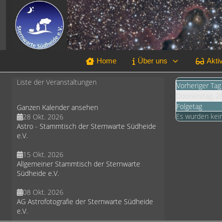
Home
Über uns
Aktiv
Liste der Veranstaltungen
Vorheriger Tag
Donnerstag, 2
Folgetag
Ganzen Kalender ansehen
Es wurden kei
28 Okt. 2026
Astro - Stammtisch der Sternwarte Südheide
e.V.
15 Okt. 2026
Allgemeiner Stammtisch der Sternwarte
Südheide e.V.
08 Okt. 2026
AG Astrofotografie der Sternwarte Südheide
e.V.