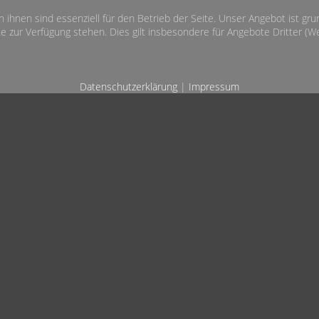
n ihnen sind essenziell für den Betrieb der Seite. Unser Angebot ist gr
e zur Verfügung stehen. Dies gilt insbesondere für Angebote Dritter (Wet
Datenschutzerklärung
|
Impressum