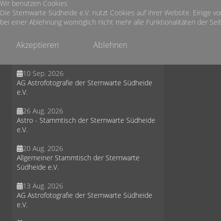
Wir benutzen Cookies
30 Sep. 2026
Die Sternwarte Südheide e.V. nutzt Cookies auf ihrer Website. Einige vo
Astro - Stammtisch der Sternwarte Südheide
bei einer Ablehnung womöglich nicht mehr alle Funktionalitäten der Seit
e.V.
Akzeptieren
Ablehnen
19 Sep. 2026
Sternbeobachtung in der Misselhorner Heide
10 Sep. 2026
AG Astrofotografie der Sternwarte Südheide
e.V.
26 Aug. 2026
Astro - Stammtisch der Sternwarte Südheide
e.V.
20 Aug. 2026
Allgemeiner Stammtisch der Sternwarte
Südheide e.V.
13 Aug. 2026
AG Astrofotografie der Sternwarte Südheide
e.V.