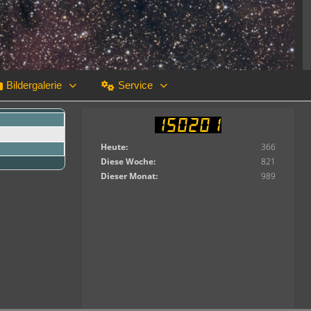
Bildergalerie
Service
Heute:
366
Diese Woche:
821
Dieser Monat:
989