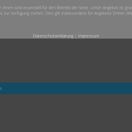
n ihnen sind essenziell für den Betrieb der Seite. Unser Angebot ist gr
e zur Verfügung stehen. Dies gilt insbesondere für Angebote Dritter (Wet
Datenschutzerklärung
|
Impressum
n.