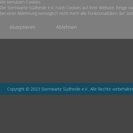
Wir benutzen Cookies
Die Sternwarte Südheide e.V. nutzt Cookies auf ihrer Website. Einige vo
bei einer Ablehnung womöglich nicht mehr alle Funktionalitäten der Seit
Akzeptieren
Ablehnen
Copyright © 2023 Sternwarte Südheide e.V.. Alle Rechte vorbehalte