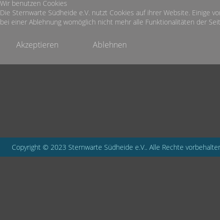
Wir benutzen Cookies
Die Sternwarte Südheide e.V. nutzt Cookies auf ihrer Website. Einige vo
bei einer Ablehnung womöglich nicht mehr alle Funktionalitäten der Seit
Akzeptieren
Ablehnen
Copyright © 2023 Sternwarte Südheide e.V.. Alle Rechte vorbehalte