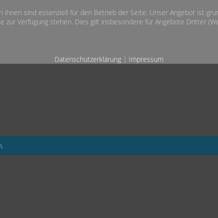
n ihnen sind essenziell für den Betrieb der Seite. Unser Angebot ist gr
e zur Verfügung stehen. Dies gilt insbesondere für Angebote Dritter (Wet
Datenschutzerklärung
|
Impressum
n.