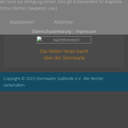
der Seite zur Verfügung stehen. Dies gilt insbesondere für Angebote
Dritter (Wetter, Navigation usw.).
Akzeptieren
Ablehnen
Datenschutzerklärung
|
Impressum
Das Wetter heute Nacht
über der Sternwarte
Copyright © 2023 Sternwarte Südheide e.V.. Alle Rechte
vorbehalten.