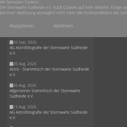
Wir benutzen Cookies
30 Sep. 2026
Die Sternwarte Südheide e.V. nutzt Cookies auf ihrer Website. Einige vo
Astro - Stammtisch der Sternwarte Südheide
bei einer Ablehnung womöglich nicht mehr alle Funktionalitäten der Seit
e.V.
Akzeptieren
Ablehnen
19 Sep. 2026
Sternbeobachtung in der Misselhorner Heide
10 Sep. 2026
AG Astrofotografie der Sternwarte Südheide
e.V.
26 Aug. 2026
Astro - Stammtisch der Sternwarte Südheide
e.V.
20 Aug. 2026
Allgemeiner Stammtisch der Sternwarte
Südheide e.V.
13 Aug. 2026
AG Astrofotografie der Sternwarte Südheide
e.V.