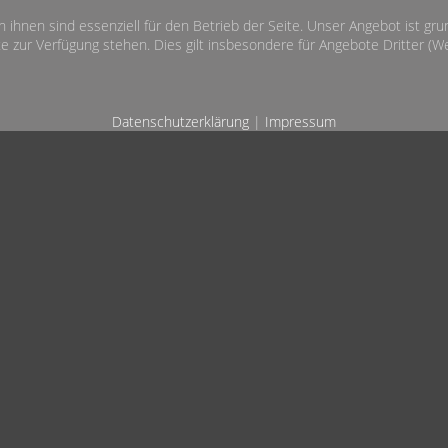
n ihnen sind essenziell für den Betrieb der Seite. Unser Angebot ist gr
e zur Verfügung stehen. Dies gilt insbesondere für Angebote Dritter (Wet
Datenschutzerklärung
|
Impressum