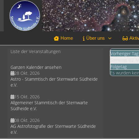
Home
Über uns
Aktiv
Liste der Veranstaltungen
Vorheriger Tag
Samstag, 02. 
Folgetag
Ganzen Kalender ansehen
Es wurden kei
28 Okt. 2026
Astro - Stammtisch der Sternwarte Südheide
e.V.
15 Okt. 2026
Allgemeiner Stammtisch der Sternwarte
Südheide e.V.
08 Okt. 2026
AG Astrofotografie der Sternwarte Südheide
e.V.