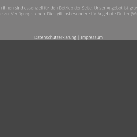
n ihnen sind essenziell für den Betrieb der Seite. Unser Angebot ist gr
e zur Verfügung stehen. Dies gilt insbesondere für Angebote Dritter (Wet
Datenschutzerklärung
|
Impressum