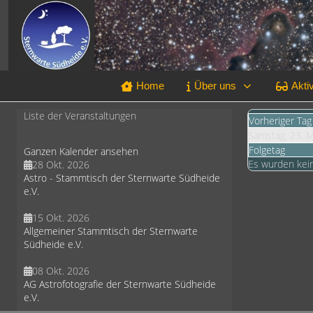
Home
Über uns
Aktiv
Liste der Veranstaltungen
Vorheriger Tag
Samstag, 23. 
Folgetag
Ganzen Kalender ansehen
Es wurden kei
28 Okt. 2026
Astro - Stammtisch der Sternwarte Südheide
e.V.
15 Okt. 2026
Allgemeiner Stammtisch der Sternwarte
Südheide e.V.
08 Okt. 2026
AG Astrofotografie der Sternwarte Südheide
e.V.