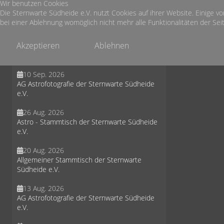
Wir benutzen Cookies
30 Sep. 2026
Die Sternwarte Südheide e.V. nutzt Cookies auf ihrer Website. Einige vo
Astro - Stammtisch der Sternwarte Südheide
bei einer Ablehnung womöglich nicht mehr alle Funktionalitäten der Seit
e.V.
Akzeptieren
Ablehnen
19 Sep. 2026
Sternbeobachtung in der Misselhorner Heide
10 Sep. 2026
AG Astrofotografie der Sternwarte Südheide
e.V.
26 Aug. 2026
Astro - Stammtisch der Sternwarte Südheide
e.V.
20 Aug. 2026
Allgemeiner Stammtisch der Sternwarte
Südheide e.V.
13 Aug. 2026
AG Astrofotografie der Sternwarte Südheide
e.V.