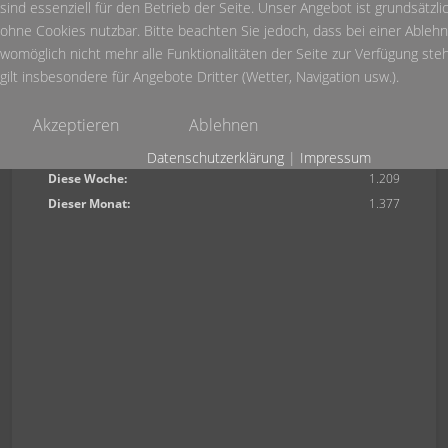
sind essenziell für den Betrieb der Seite. Unser Angebot ist grundsätzli
Alle Kategorien ...
ohne Cookies nutzbar. Bitte beachten Sie jedoch, dass bei einer Ableh
Events aller Kategorien anzeigen
womöglich nicht mehr alle Funktionalitäten der Seite zur Verfügung ste
gilt insbesondere für Angebote Dritter (Wetter, Navigation usw.).
Akzeptieren
Ablehnen
Heute:
18
Datenschutzerklärung
|
Impressum
Diese Woche:
1.209
Dieser Monat:
1.377