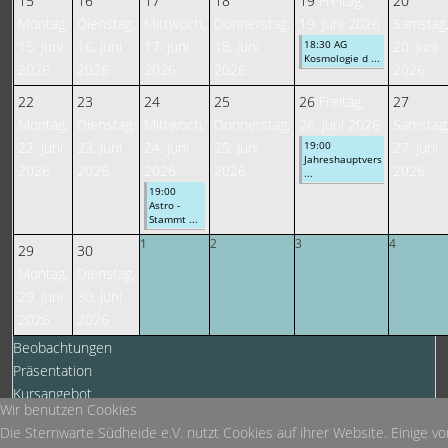
15
16
17
18
19
Freitag,
20
Montag,
Dienstag,
Mittwoch,
Donnerstag,
19. Juni 2026
Samstag
15. Juni
16. Juni
17. Juni
18. Juni
18:30 AG
20. Juni
Kosmologie d ...
2026
2026
2026
2026
2026
22
23
24
25
26
Freitag,
27
Montag,
Dienstag,
Mittwoch,
Donnerstag,
26. Juni 2026
Samstag
22. Juni
23. Juni
24. Juni
25. Juni
19:00
27. Juni
Jahreshauptvers
2026
2026
2026
2026
2026
...
19:00
Astro -
Stammt ...
1
2
3
4
29
30
Montag,
Dienstag,
29. Juni
30. Juni
2026
2026
Beobachtungen
Präsentation
Kursangebot
Wir benutzen Cookies
Veranstaltungen für Kinder
Die Sternwarte Südheide e.V. nutzt Cookies auf ihrer Website. Einige v
Allgemein