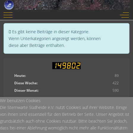
Mobile Menu Toggle
Off-
Anzeige #
Information
Es gibt keine Beiträge in dieser Kategorie.
Wenn Unterkategorien angezeigt werden, können
diese aber Beiträge enthalten.
Heute:
89
Diese Woche:
422
Dieser Monat:
590
Wir benutzen Cookies
Die Sternwarte Südheide e.V. nutzt Cookies auf ihrer Website. Einige
von ihnen sind essenziell für den Betrieb der Seite. Unser Angebot ist
grundsätzlich auch ohne Cookies nutzbar. Bitte beachten Sie jedoch,
dass bei einer Ablehnung womöglich nicht mehr alle Funktionalitäten