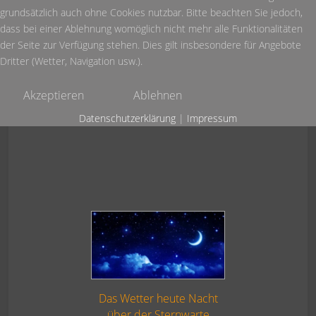
Dieser Monat:
1.380
grundsätzlich auch ohne Cookies nutzbar. Bitte beachten Sie jedoch,
dass bei einer Ablehnung womöglich nicht mehr alle Funktionalitäten
der Seite zur Verfügung stehen. Dies gilt insbesondere für Angebote
Dritter (Wetter, Navigation usw.).
Akzeptieren
Ablehnen
Datenschutzerklärung
|
Impressum
Das Wetter heute Nacht
über der Sternwarte