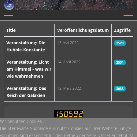
Mobile Menu Toggle
Off-
Title
Veröffentlichungsdatum
Zugriffe
Beiträge
Veranstaltung: Die
13. Mai 2022
2529
Hubble-Konstante
Veranstaltung: Licht
14. April 2022
2531
am Himmel - was wir
wie wahrnehmen
Veranstaltung: Das
12. März 2022
3033
Reich der Galaxien
Wir benutzen Cookies
Heute:
21
Die Sternwarte Südheide e.V. nutzt Cookies auf ihrer Website. Einige
Diese Woche:
1.212
von ihnen sind essenziell für den Betrieb der Seite. Unser Angebot ist