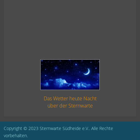
Das Wetter heute Nacht
über der Sternwarte
Copyright © 2023 Sternwarte Südheide e.V.. Alle Rechte
vorbehalten.