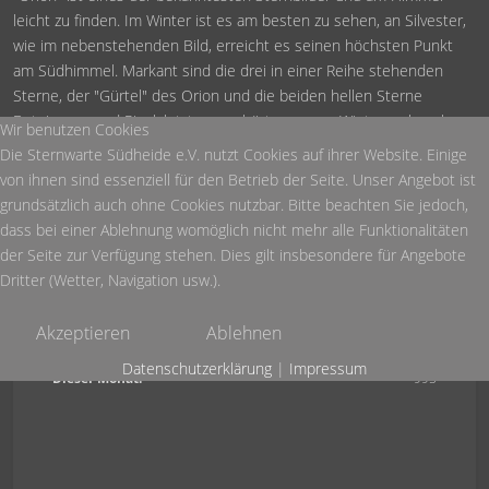
leicht zu finden. Im Winter ist es am besten zu sehen, an Silvester,
wie im nebenstehenden Bild, erreicht es seinen höchsten Punkt
am Südhimmel. Markant sind die drei in einer Reihe stehenden
Sterne, der "Gürtel" des Orion und die beiden hellen Sterne
Beteigeuze und Rigel, letzterer gehört zum sog. Wintersechseck.
Wir benutzen Cookies
Die Sternwarte Südheide e.V. nutzt Cookies auf ihrer Website. Einige
Ausrüstung:
von ihnen sind essenziell für den Betrieb der Seite. Unser Angebot ist
grundsätzlich auch ohne Cookies nutzbar. Bitte beachten Sie jedoch,
Nikon Coolpix mit Stativ, ISO 6400, Blendenzahl F: 1:3,5, 1 Sekunde
dass bei einer Ablehnung womöglich nicht mehr alle Funktionalitäten
Belichtungszeit
der Seite zur Verfügung stehen. Dies gilt insbesondere für Angebote
Dritter (Wetter, Navigation usw.).
Heute:
372
Akzeptieren
Ablehnen
Diese Woche:
827
Datenschutzerklärung
|
Impressum
Dieser Monat:
995