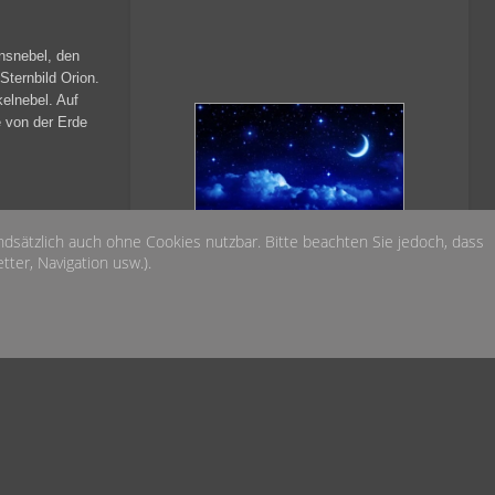
onsnebel, den
Sternbild Orion.
elnebel. Auf
e von der Erde
Das Wetter heute Nacht
undsätzlich auch ohne Cookies nutzbar. Bitte beachten Sie jedoch, dass
m 8 Zoll
über der Sternwarte
ter, Navigation usw.).