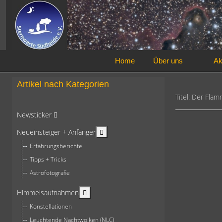
Home
Über uns
Ak
Artikel nach Kategorien
Titel: Der Fl
Newsticker
More about: Neueinsteiger + Anfän
Neueinsteiger + Anfänger
Erfahrungsberichte
Tipps + Tricks
Astrofotografie
More about: Himmelsaufnahmen
Himmelsaufnahmen
Konstellationen
Leuchtende Nachtwolken (NLC)