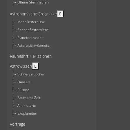
Offene Sternhaufen
More about: Astronomische Ereign
Astronomische Ereignisse
Mondfinsternisse
Sonnenfinsternisse
Planetentransite
Asteroiden+Kometen
Raumfahrt + Missionen
More about: Astrowissen
Astrowissen
Schwarze Löcher
Quasare
Pulsare
Raum und Zeit
Antimaterie
Exoplaneten
Vorträge