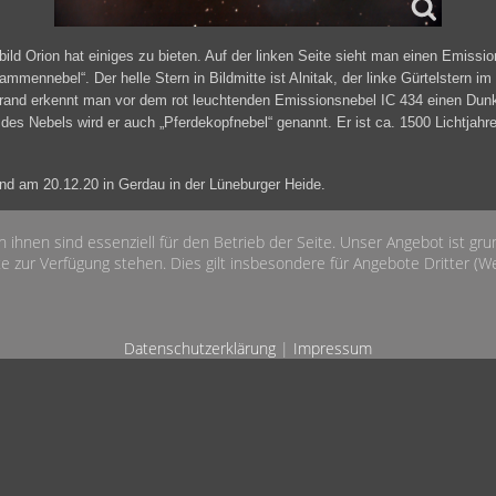
ild Orion hat einiges zu bieten. Auf der linken Seite sieht man einen Emissi
mmennebel“. Der helle Stern in Bildmitte ist Alnitak, der linke Gürtelstern im 
rand erkennt man vor dem rot leuchtenden Emissionsnebel IC 434 einen Dunk
des Nebels wird er auch „Pferdekopfnebel“ genannt. Er ist ca. 1500 Lichtjahr
nd am 20.12.20 in Gerdau in der Lüneburger Heide.
n ihnen sind essenziell für den Betrieb der Seite. Unser Angebot ist gr
60x2min bei ISO 800 mit einer astromodifizierten Canon EOS 600Da an eine
e zur Verfügung stehen. Dies gilt insbesondere für Angebote Dritter (Wet
rain-Teleskop.
Datenschutzerklärung
|
Impressum