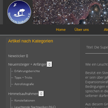
Home
Über uns
Ak
Artikel nach Kategorien
Titel: Die Sup
Newsticker
More about: Neueinsteiger + Anfän
Neueinsteiger + Anfänger
Wie ein Leucht
Erfahrungsberichte
Besitzt ein St
er sein über J
Tipps + Tricks
Expansionskräf
Astrofotografie
Bedingungen er
sprechen in di
More about: Himmelsaufnahmen
Himmelsaufnahmen
seltener dürfe
Konstellationen
Aus diesem Gr
Leuchtende Nachtwolken (NLC)