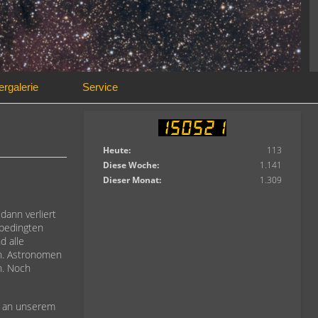
ergalerie
Service
Heute:
113
Diese Woche:
1.141
Dieser Monat:
1.309
dann verliert
sbedingten
d alle
on. Astronomen
n. Noch
s an unserem