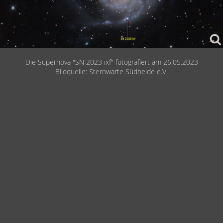
isse
Die Supernova "SN 2023 ixf" fotografiert am 26.05.2023
Bildquelle: Sternwarte Südheide e.V.