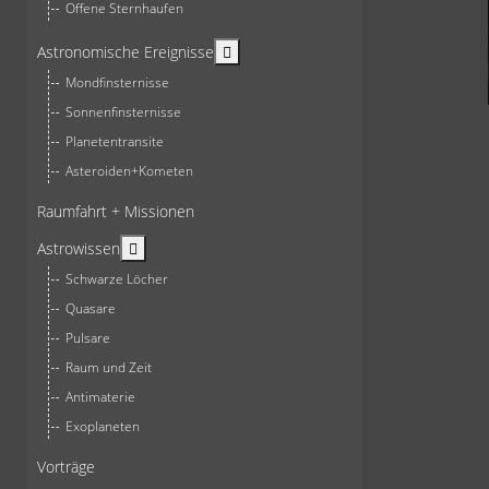
Offene Sternhaufen
More about: Astronomische Ereign
Astronomische Ereignisse
Mondfinsternisse
Sonnenfinsternisse
Planetentransite
Asteroiden+Kometen
Raumfahrt + Missionen
More about: Astrowissen
Astrowissen
Schwarze Löcher
Quasare
Pulsare
Raum und Zeit
Antimaterie
Exoplaneten
Vorträge