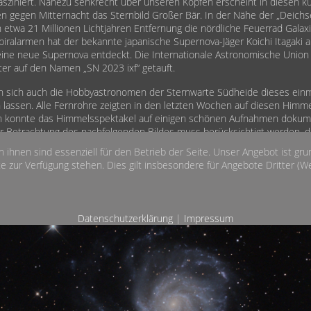
sziniert. Nahezu senkrecht über unseren Köpfen erscheint in diesen k
gegen Mitternacht das Sternbild Großer Bär. In der Nähe der „Deichs
n etwa 21 Millionen Lichtjahren Entfernung die nördliche Feuerrad Galax
iralarmen hat der bekannte japanische Supernova-Jäger Koichi Itagaki 
eine neue Supernova entdeckt. Die Internationale Astronomische Union 
er auf den Namen „SN 2023 ixf“ getauft.
n sich auch die Hobbyastronomen der Sternwarte Südheide dieses einma
 lassen. Alle Fernrohre zeigten in den letzten Wochen auf diesen Himme
ch konnte das Himmelsspektakel auf einigen schönen Aufnahmen dokum
r Betrachtung des nachfolgenden Bildes muss berücksichtigt werden, d
und 21 Millionen Lichtjahren Entfernung ereignet hat. Das Licht benötigt
n ihnen sind essenziell für den Betrieb der Seite. Unser Angebot ist gr
e, bis es die Erde erreichte. Insofern werden wir heute Zeuge eines län
e zur Verfügung stehen. Dies gilt insbesondere für Angebote Dritter (Wet
Datenschutzerklärung
|
Impressum