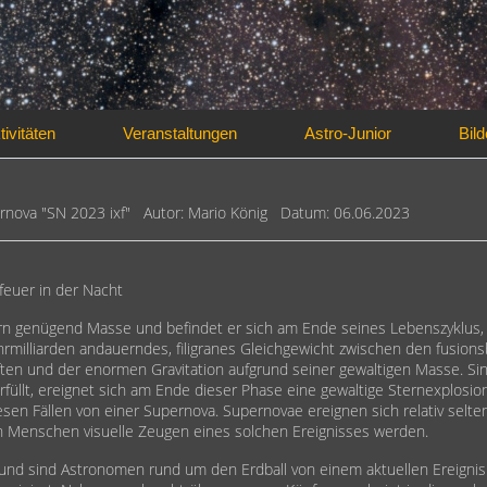
tivitäten
Veranstaltungen
Astro-Junior
Bild
ernova "SN 2023 ixf" Autor: Mario König Datum: 06.06.2023
ger
feuer in der Nacht
ern genügend Masse und befindet er sich am Ende seines Lebenszyklus, 
ahrmilliarden andauerndes, filigranes Gleichgewicht zwischen den fusion
ten und der enormen Gravitation aufgrund seiner gewaltigen Masse. Sin
füllt, ereignet sich am Ende dieser Phase eine gewaltige Sternexplosi
esen Fällen von einer Supernova. Supernovae ereignen sich relativ selte
n Menschen visuelle Zeugen eines solchen Ereignisses werden.
und sind Astronomen rund um den Erdball von einem aktuellen Ereigni