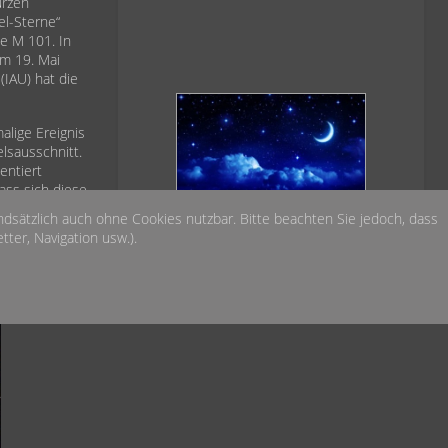
urzen
el-Sterne“
ie M 101. In
am 19. Mai
(IAU) hat die
lige Ereignis
lsausschnitt.
entiert
ass sich diese
e also 21
Das Wetter heute Nacht
undsätzlich auch ohne Cookies nutzbar. Bitte beachten Sie jedoch, dass
gst vergangenen
über der Sternwarte
ter, Navigation usw.).