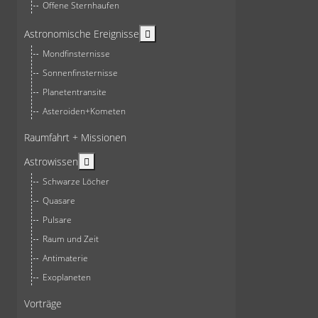
Offene Sternhaufen
More about: Astronomische Ereign
Astronomische Ereignisse
Mondfinsternisse
Sonnenfinsternisse
Planetentransite
Asteroiden+Kometen
Raumfahrt + Missionen
More about: Astrowissen
Astrowissen
Schwarze Löcher
Quasare
Pulsare
Raum und Zeit
Antimaterie
Exoplaneten
Vorträge