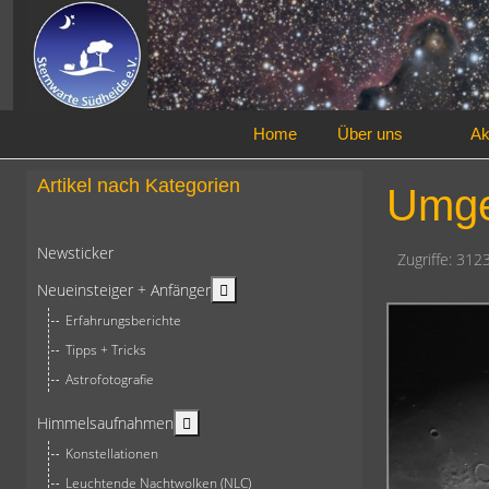
Home
Über uns
Ak
Artikel nach Kategorien
Umge
Newsticker
Zugriffe: 312
More about: Neueinsteiger + Anfän
Neueinsteiger + Anfänger
Erfahrungsberichte
Tipps + Tricks
Astrofotografie
More about: Himmelsaufnahmen
Himmelsaufnahmen
Konstellationen
Leuchtende Nachtwolken (NLC)