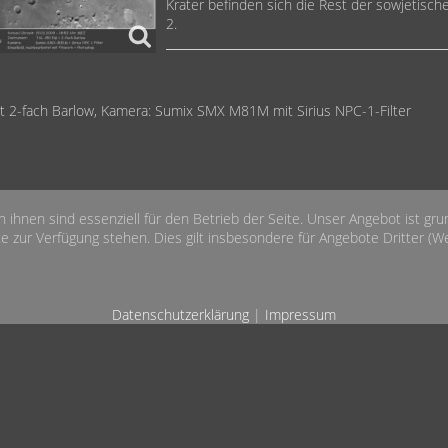
Krater befinden sich die Rest der sowjetisc
2.
 2-fach Barlow, Kamera: Sumix SMX M81M mit Sirius NPC-1-Filter
n ihnen sind essenziell für den Betrieb der Seite. Unser Angebot ist gr
e zur Verfügung stehen. Dies gilt insbesondere für Angebote Dritter (Wet
Datenschutzerklärung
|
Impressum