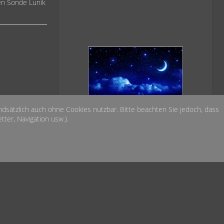
hen Sonde Lunik
Das Wetter heute Nacht
undsätzlich auch ohne Cookies nutzbar. Bitte beachten Sie jedoch, dass
über der Sternwarte
ter, Navigation usw.).