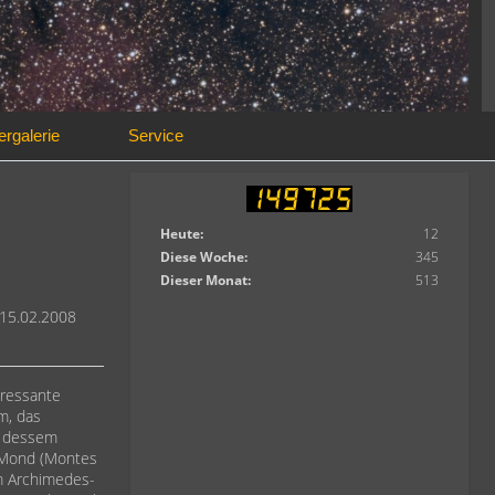
ergalerie
Service
Heute:
12
Diese Woche:
345
Dieser Monat:
513
 15.02.2008
eressante
m, das
n dessem
m Mond (Montes
om Archimedes-