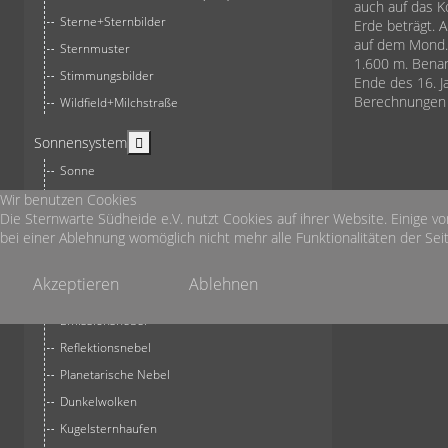
auch auf das K
Sterne+Sternbilder
Erde beträgt. 
auf dem Mond. 
Sternmuster
1.600 m. Benan
Stimmungsbilder
Ende des 16. 
Berechnungen 
Wildfield+Milchstraße
More about: Sonnensystem
Sonnensystem
Sonne
Mond
Wir benutzen Cookies
Die Sternwarte Südheide e.V. nutzt Cookies auf ihrer Website. Einige vo
Planeten
bei einer Ablehnung womöglich nicht mehr alle Funktionalitäten der Seit
More about: Deepsky
Deepsky
Akzeptieren
Ablehnen
Galaxien
Emissionsnebel
Reflektionsnebel
Planetarische Nebel
Dunkelwolken
Kugelsternhaufen