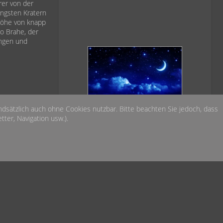
rer von der
üngsten Kratern
Höhe von knapp
o Brahe, der
ngen und
Das Wetter heute Nacht
undsätzlich auch ohne Cookies nutzbar. Bitte beachten Sie jedoch, dass
über der Sternwarte
ter, Navigation usw.).