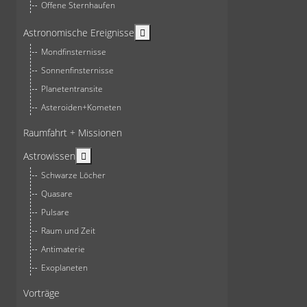
Offene Sternhaufen
More about: Astronomische Ereign
Astronomische Ereignisse
Mondfinsternisse
Sonnenfinsternisse
Planetentransite
Asteroiden+Kometen
Raumfahrt + Missionen
More about: Astrowissen
Astrowissen
Schwarze Löcher
Quasare
Pulsare
Raum und Zeit
Antimaterie
Exoplaneten
Vorträge