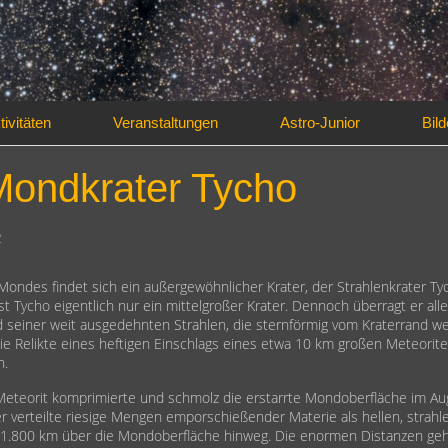
tivitäten
Veranstaltungen
Astro-Junior
Bild
Mondkrater Tycho
2
ger
ondes findet sich ein außergewöhnlicher Krater, der Strahlenkrater Ty
t Tycho eigentlich nur ein mittelgroßer Krater. Dennoch überragt er all
d seiner weit ausgedehnten Strahlen, die sternförmig vom Kraterrand w
die Relikte eines heftigen Einschlags eines etwa 10 km großen Meteorit
n.
eteorit komprimierte und schmolz die erstarrte Mondoberfläche im Au
 er verteilte riesige Mengen emporschießender Materie als hellen, strah
 1.800 km über die Mondoberfläche hinweg. Die enormen Distanzen geh