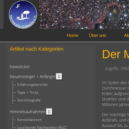
Home
Über uns
Ak
Artikel nach Kategorien
Der 
Newsticker
Zugriffe: 390
More about: Neueinsteiger + Anfän
Neueinsteiger + Anfänger
Im Süden des M
Erfahrungsberichte
Durchmesser is
Tipps + Tricks
Krater aufgrun
Strahlen sind 
Astrofotografie
Millionen Jahre
More about: Himmelsaufnahmen
Himmelsaufnahmen
Der mächtige M
Konstellationen
Aufpralls, und
Auswurf bis zu
Leuchtende Nachtwolken (NLC)