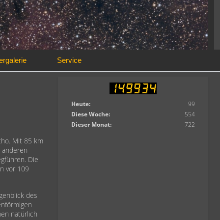
ergalerie
Service
Heute:
99
Diese Woche:
554
Dieser Monat:
722
cho. Mit 85 km
e anderen
egführen. Die
en vor 109
genblick des
lenförmigen
en natürlich