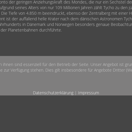
onto der geringen Anziehungskraft des Mondes, die nur ein Sechstel de
Aufgrund seines Alters von nur 109 Millionen Jahren zählt Tycho zu den j
Die Tiefe von 4.850 m beeindruckt, ebenso der Zentralberg mit einer 
nt ist der auffallend helle Krater nach dem dänischen Astronomen Tych
Jahrhunderts in Dänemark und Norwegen besonders genaue Beobachtu
der Planetenbahnen durchführte.
n ihnen sind essenziell für den Betrieb der Seite. Unser Angebot ist gr
e zur Verfügung stehen. Dies gilt insbesondere für Angebote Dritter (Wet
Datenschutzerklärung
|
Impressum