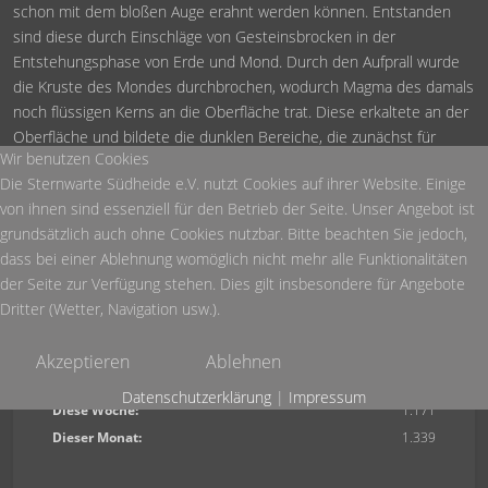
schon mit dem bloßen Auge erahnt werden können. Entstanden
sind diese durch Einschläge von Gesteinsbrocken in der
Entstehungsphase von Erde und Mond. Durch den Aufprall wurde
die Kruste des Mondes durchbrochen, wodurch Magma des damals
noch flüssigen Kerns an die Oberfläche trat. Diese erkaltete an der
Oberfläche und bildete die dunklen Bereiche, die zunächst für
Wir benutzen Cookies
Meere gehalten wurden.
Die Sternwarte Südheide e.V. nutzt Cookies auf ihrer Website. Einige
von ihnen sind essenziell für den Betrieb der Seite. Unser Angebot ist
Ausrüstung:
grundsätzlich auch ohne Cookies nutzbar. Bitte beachten Sie jedoch,
dass bei einer Ablehnung womöglich nicht mehr alle Funktionalitäten
Großes Teleskop der Sternwarte, die Aufnahme wurde mit einer
der Seite zur Verfügung stehen. Dies gilt insbesondere für Angebote
Canon 350d gemacht.
Dritter (Wetter, Navigation usw.).
Akzeptieren
Ablehnen
Heute:
143
Datenschutzerklärung
|
Impressum
Diese Woche:
1.171
Dieser Monat:
1.339