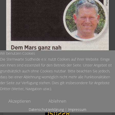
Wir benutzen Cookies
Die Sternwarte Südheide e.V. nutzt Cookies auf ihrer Website. Einige
von ihnen sind essenziell für den Betrieb der Seite. Unser Angebot ist
grundsätzlich auch ohne Cookies nutzbar. Bitte beachten Sie jedoch,
dass bei einer Ablehnung womöglich nicht mehr alle Funktionalitäten
der Seite zur Verfügung stehen. Dies gilt insbesondere für Angebote
Dritter (Wetter, Navigation usw.).
Die Veröffentlichung erfolgte mit freundlicher Genehmigung der
Celleschen Zeitung.
Akzeptieren
Ablehnen
Datenschutzerklärung
|
Impressum