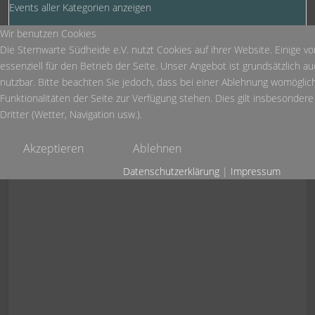
Events aller Kategorien anzeigen
Wir benutzen Cookies
Die Sternwarte Südheide e.V. nutzt Cookies auf ihrer Website. Einige vo
essenziell für den Betrieb der Seite. Unser Angebot ist grundsätzlich 
nutzbar. Bitte beachten Sie jedoch, dass bei einer Ablehnung womöglich
Heute:
1
Funktionalitäten der Seite zur Verfügung stehen. Dies gilt insbesonder
Diese Woche:
1.190
Dritter (Wetter, Navigation usw.).
Dieser Monat:
1.358
Akzeptieren
Ablehnen
Datenschutzerklärung
|
Impressum